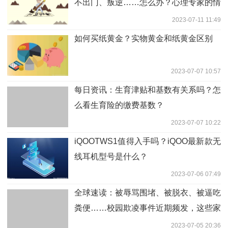
不出门、叛逆……怎么办？心理专家的情
景教学来了｜健康过暑假
2023-07-11 11:49
如何买纸黄金？实物黄金和纸黄金区别
2023-07-07 10:57
每日资讯：生育津贴和基数有关系吗？怎
么看生育险的缴费基数？
2023-07-07 10:22
iQOOTWS1值得入手吗？iQOO最新款无
线耳机型号是什么？
2023-07-06 07:49
全球速读：被辱骂围堵、被脱衣、被逼吃
粪便……校园欺凌事件近期频发，这些家
长必须知道！（扩转）
2023-07-05 20:36