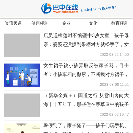
资讯频道
健康频道
企业
文化
教育频道
店员递榴莲时不慎砸中3岁女童，孩子母
亲：婆婆还没摸到果柄对方就松手了，女
儿脸上被划6道伤口
2023-08-22 14:00
女生裙子被小孩弄脏反被家长骂，目击
者：小孩车厢内撒尿，不断摸对方裙子，
家长还诅咒女生出门被车撞
2023-08-08 11:51
（新华全媒＋）国道之行 从雪山奔向大
海丨十五年了，那些住在茅草屋中的孩子
们怎么样了
2023-08-02 19:47
暑假到了，家长慌了——孩子们玩手机、