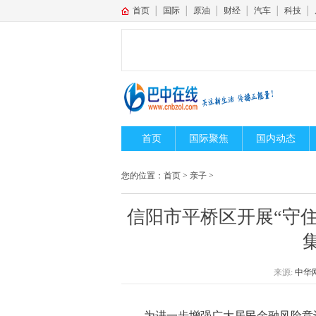
首页
│
国际
│
原油
│
财经
│
汽车
│
科技
│
首页
国际聚焦
国内动态
您的位置：
首页
>
亲子
>
​信阳市平桥区开展“守
来源:
中华
为进一步增强广大居民金融风险意