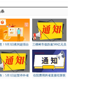
头条
意！9月3日夜间超强台
三棵树市值跌逾590亿元员
“轩岚诺”将进入东海东
工大比例账面浮亏
南
东：5月1日起暂停外省
住院费用跨省直接结算联
猪调入，对猪价有何影
网定点医疗机构达5.73万
响？
家