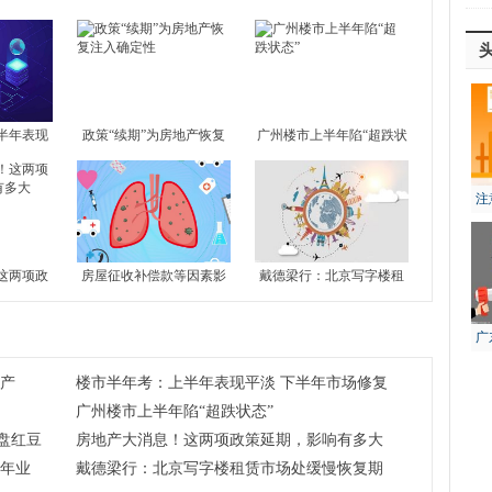
半年表现
政策“续期”为房地产恢复
广州楼市上半年陷“超跌状
场修复或仍
注入确定性
态”
注
风
这两项政
房屋征收补偿款等因素影
戴德梁行：北京写字楼租
有多大
响 宝立食品上半年业绩预
赁市场处缓慢恢复期
增
广
生
化产
楼市半年考：上半年表现平淡 下半年市场修复
广州楼市上半年陷“超跌状态”
盘红豆
房地产大消息！这两项政策延期，影响有多大
半年业
戴德梁行：北京写字楼租赁市场处缓慢恢复期