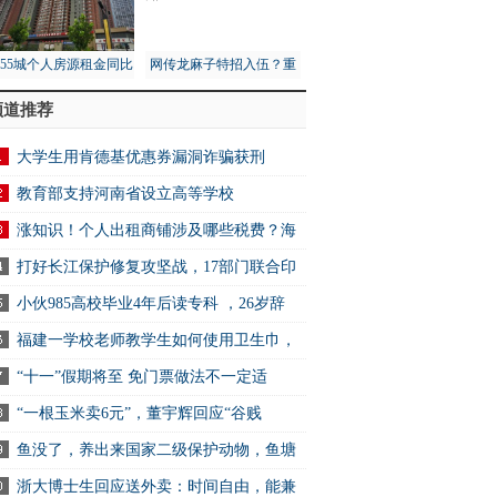
月55城个人房源租金同比
网传龙麻子特招入伍？重
1%，租赁市场量价齐跌
庆消防总队：没接到通知
频道推荐
大学生用肯德基优惠券漏洞诈骗获刑
教育部支持河南省设立高等学校
涨知识！个人出租商铺涉及哪些税费？海
打好长江保护修复攻坚战，17部门联合印
小伙985高校毕业4年后读专科 ，26岁辞
福建一学校老师教学生如何使用卫生巾，
“十一”假期将至 免门票做法不一定适
“一根玉米卖6元”，董宇辉回应“谷贱
鱼没了，养出来国家二级保护动物，鱼塘
浙大博士生回应送外卖：时间自由，能兼