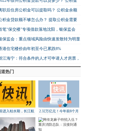
2022年徐州公积金贷款可以贷多少？ 公积金
离职后住房公积金可以提取吗？ 公积金余额
公积金贷款额不够怎么办？ 提取公积金需要
首笔“保交楼”专项借款落地沈阳，银保监会
银保监会：重点领域风险由快速发散转为明显
香港住宅楼价由年初至今已累跌8%
浙江海宁：符合条件的人才可申请人才房票，
频道热门
前进入枯水期，长江航
2.32万亿元！今年前8个月
道局全面部署维护工作
北京地区进出口增长18.3%